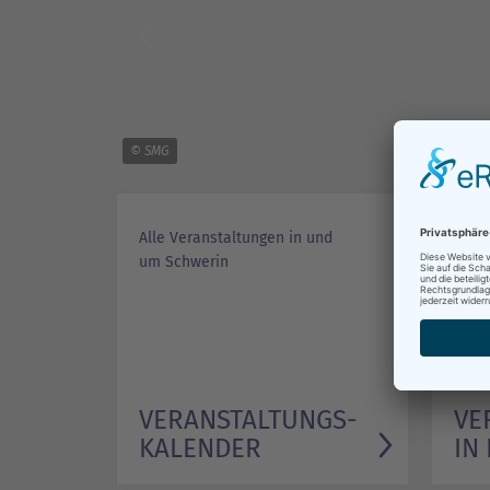
© SMG
Alle Veranstaltungen in und
Vera
um Schwerin
Schw
VERANSTALTUNGS­
VE
KALENDER
IN