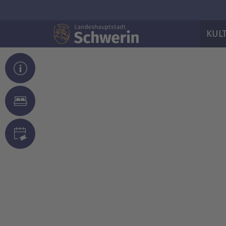
KUL
© Steffen Schulze
© Sajad Roma