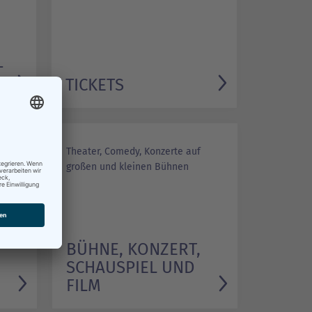
­
TICKETS
Theater, Comedy, Konzerte auf
großen und kleinen Bühnen
BÜHNE, KONZERT,
SCHAUSPIEL UND
FILM