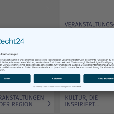
VERANSTALTUNGS
HÖHEPUNKTE
1/1
nstaltungskalender für
Alle Ausstellungen 2025
erin und Umgebung
RANSTALTUNGEN
KULTUR, DIE
 DER REGION
INSPIRIERT...