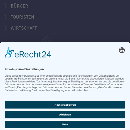
BÜRGER
TOURISTEN
WIRTSCHAFT
Behördennummer 115
KONTAKT
ÖFFNUNGSZEITEN
NOTRUFE & HOTLINES
JOBS
STADTANZEIGER
BROSCHÜREN
PRESSE
DATENSCHUTZ
IMPRESSUM
BARRIEREFREIHEIT
BANKVERBINDUNG