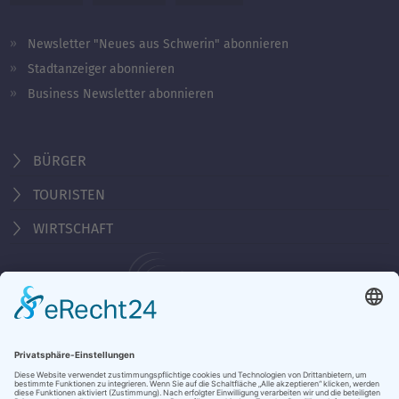
Newsletter "Neues aus Schwerin" abonnieren
Stadtanzeiger abonnieren
Business Newsletter abonnieren
BÜRGER
TOURISTEN
WIRTSCHAFT
Behördennummer 115
KONTAKT
ÖFFNUNGSZEITEN
NOTRUFE & HOTLINES
JOBS