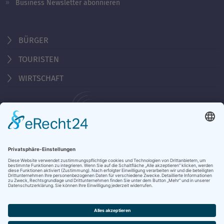
Business Newsletter abonnieren
BÜRGER
TOURISTEN
WIRTSCHAFT
Behördennummer 115
KONTAKT
ÖFFNUNGSZEITEN
NOTRUFE & HOTLINES
JOBS
STADTANZEIGER
BROSCHÜREN
PRESSE
DATENSCHUTZ
IMPRESSUM
BARRIEREFREIHEIT
BANKVERBINDUNG