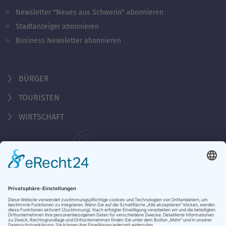
Newsletter "Neues aus Schwerin" abonnieren
Stadtanzeiger abonnieren
Business Newsletter abonnieren
BÜRGER
TOURISTEN
WIRTSCHAFT
Behördennummer 115
KONTAKT
ÖFFNUNGSZEITEN
NOTRUFE & HOTLINES
JOBS
STADTANZEIGER
BROSCHÜREN