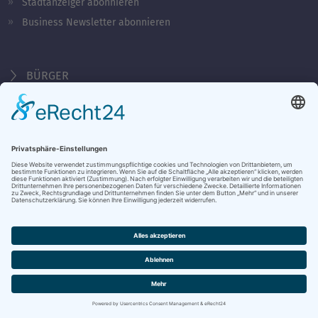
Stadtanzeiger abonnieren
Business Newsletter abonnieren
BÜRGER
TOURISTEN
WIRTSCHAFT
Behördennummer 115
KONTAKT
ÖFFNUNGSZEITEN
NOTRUFE & HOTLINES
JOBS
STADTANZEIGER
BROSCHÜREN
PRESSE
DATENSCHUTZ
IMPRESSUM
BARRIEREFREIHEIT
BANKVERBINDUNG