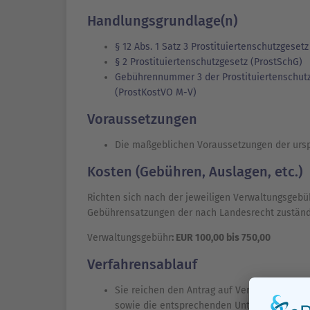
Handlungsgrundlage(n)
§ 12 Abs. 1 Satz 3 Prostituiertenschutzgeset
§ 2 Prostituiertenschutzgesetz (ProstSchG)
Gebührennummer 3 der Prostituiertenschu
(ProstKostVO M-V)
Voraussetzungen
Die maßgeblichen Voraussetzungen der ursprü
Kosten (Gebühren, Auslagen, etc.)
Richten sich nach der jeweiligen Verwaltungsgeb
Gebührensatzungen der nach Landesrecht zuständi
Verwaltungsgebühr
: EUR 100,00 bis 750,00
Verfahrensablauf
Sie reichen den Antrag auf Verlängerung de
sowie die entsprechenden Unterlagen bei de