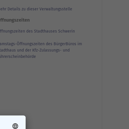
ehr Details zu dieser Verwaltungsstelle
ffnungszeiten
ffnungszeiten des Stadthauses Schwerin
amstags-Öffnungszeiten des BürgerBüros im
tadthaus und der Kfz-Zulassungs- und
ührerscheinbehörde