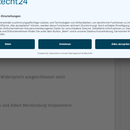
ührt ggf. eine erneute Zuverlässigkeitsprüfung durch.
ge Stelle die Erlaubnis.
ge Erlaubnis stellt eine Ordnungswidrigkeit dar.
 Widerspruch ausgeschlossen sein)
smus und Arbeit Mecklenburg-Vorpommern