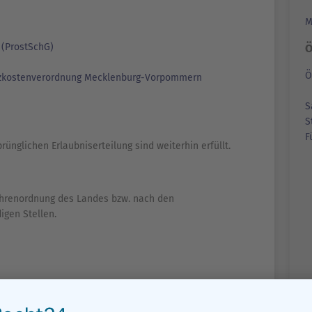
M
z (ProstSchG)
Ö
Ö
tzkostenverordnung Mecklenburg-Vorpommern
S
S
F
nglichen Erlaubniserteilung sind weiterhin erfüllt.
ührenordnung des Landes bzw. nach den
gen Stellen.
r Erlaubnis zum Betrieb eines Prostitutionsgewerbes
r zuständigen Stelle ein.