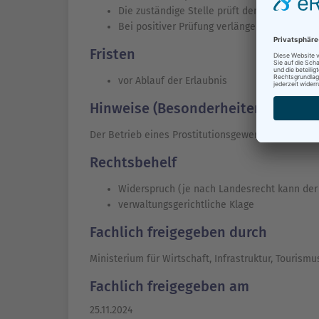
Die zuständige Stelle prüft den Antrag und f
Bei positiver Prüfung verlängert die zuständi
Fristen
vor Ablauf der Erlaubnis
Hinweise (Besonderheiten)
Der Betrieb eines Prostitutionsgewerbes ohne gülti
Rechtsbehelf
Widerspruch (je nach Landesrecht kann der
verwaltungsgerichtliche Klage
Fachlich freigegeben durch
Ministerium für Wirtschaft, Infrastruktur, Touri
Fachlich freigegeben am
25.11.2024