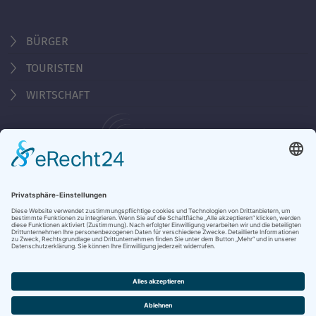
BÜRGER
TOURISTEN
WIRTSCHAFT
Behördennummer 115
KONTAKT
ÖFFNUNGSZEITEN
NOTRUFE & HOTLINES
JOBS
STADTANZEIGER
BROSCHÜREN
PRESSE
DATENSCHUTZ
IMPRESSUM
BARRIEREFREIHEIT
BANKVERBINDUNG