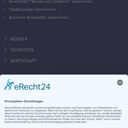
Newsletter "Neues aus Schwerin" abonnieren
Stadtanzeiger abonnieren
Business Newsletter abonnieren
BÜRGER
TOURISTEN
WIRTSCHAFT
Behördennummer 115
KONTAKT
ÖFFNUNGSZEITEN
NOTRUFE & HOTLINES
JOBS
STADTANZEIGER
BROSCHÜREN
PRESSE
DATENSCHUTZ