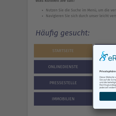
Was können Sie tun?
Nutzen Sie die Suche im Menü, um die ver
Navigieren Sie sich durch unser leicht ve
Häufig gesucht:
STARTSEITE
BÜR
ONLINEDIENSTE
VERA
PRESSESTELLE
STA
IMMOBILIEN
F