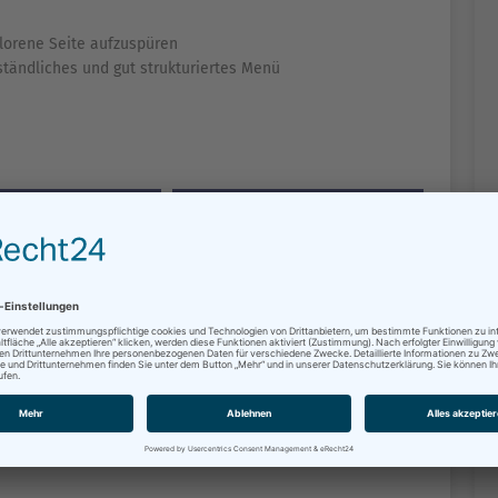
lorene Seite aufzuspüren
rständliches und gut strukturiertes Menü
GERSERVICE
DIENSTLEISTUNGEN
NSTALTUNGEN
VERWALTUNGS­STRUKTUR
DTVERTRETUNG
KUNST & KULTUR
EUERWEHR
STADTPLANUNG