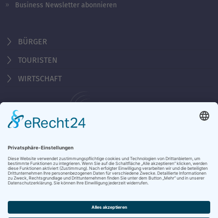
Business Newsletter abonnieren
BÜRGER
TOURISTEN
WIRTSCHAFT
Behördennummer 115
KONTAKT
ÖFFNUNGSZEITEN
NOTRUFE & HOTLINES
JOBS
STADTANZEIGER
BROSCHÜREN
PRESSE
DATENSCHUTZ
IMPRESSUM
BARRIEREFREIHEIT
BANKVERBINDUNG