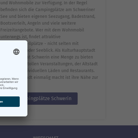
und Wohnmobile zur Verfügung. In der Regel
befinden sich die Campingplätze am Schweriner
See und bieten eigenen Seezugang, Badestrand,
Bootsverleih, Angeln und viele weitere
Freizeitangebote. Wer mit dem Wohnmobil
unterwegs ist, findet attraktive
Wohnmobilstellplätze - nicht selten mit
Schlossblick oder Seeblick. Als Kulturhauptstadt
des Landes hat Schwerin eine Menge zu bieten
und lockt mit tollen Veranstaltungen, der Altstadt
mit vielen individuellen Läden und Restaurants.
Was diese Stadt einmalig macht ist ihre Nähe zur
Natur.
PDF Campingplätze Schwerin
WIRTSCHAFT