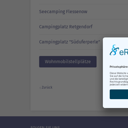
Seecamping Flessenow
Campingplatz Retgendorf
Campingplatz "Süduferperle"
Wohnmobilstellplätze
Zurück
FOLGEN SIE UNS